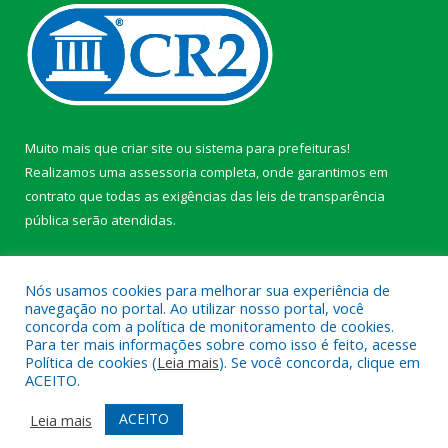
Muito mais que
criar site
ou
sistema para prefeituras
!
Realizamos uma
assessoria
completa, onde garantimos em
contrato que todas as exigências das
leis de transparência
pública
serão atendidas.
Conheça o
PNTP
e o
Radar da Transparência Pública
Nós usamos cookies para melhorar sua experiência de
navegação no portal. Ao utilizar nosso portal, você
concorda com a política de monitoramento de cookies.
Para ter mais informações sobre como isso é feito, acesse
Política de cookies (
Leia mais
). Se você concorda, clique em
Todos os direitos reservados a Câmara Municipal de Afuá.
ACEITO.
Mapa do Site
Acessar Área Administrativa
ACEITO
Leia mais
Acessar Webmail