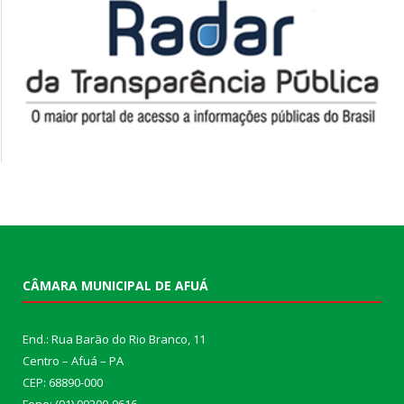
CÂMARA MUNICIPAL DE AFUÁ
End.: Rua Barão do Rio Branco, 11
Centro – Afuá – PA
CEP: 68890-000