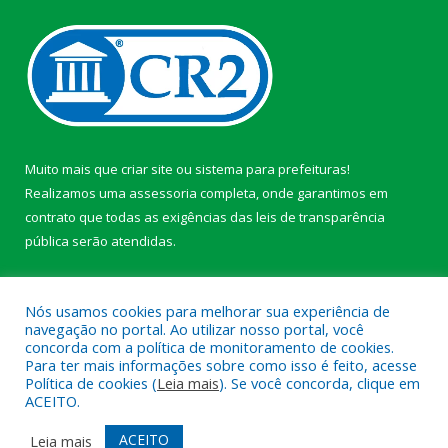
Muito mais que
criar site
ou
sistema para prefeituras
!
Realizamos uma
assessoria
completa, onde garantimos em
contrato que todas as exigências das
leis de transparência
pública
serão atendidas.
Conheça o
PNTP
e o
Radar da Transparência Pública
Nós usamos cookies para melhorar sua experiência de
navegação no portal. Ao utilizar nosso portal, você
concorda com a política de monitoramento de cookies.
Para ter mais informações sobre como isso é feito, acesse
Política de cookies (
Leia mais
). Se você concorda, clique em
Todos os direitos reservados a Câmara Municipal de Afuá.
ACEITO.
Mapa do Site
Acessar Área Administrativa
ACEITO
Leia mais