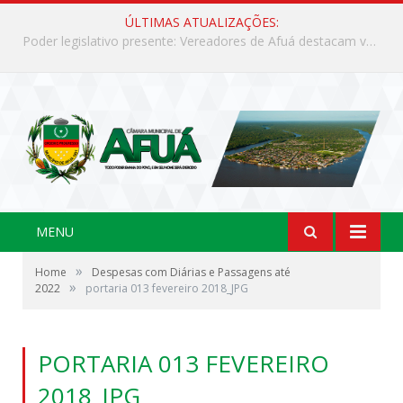
ÚLTIMAS ATUALIZAÇÕES:
Poder legislativo presente: Vereadores de Afuá destacam valorização cultural e desenvolvimento no 42º Festival do Camarão
MENU
»
Home
Despesas com Diárias e Passagens até
»
2022
portaria 013 fevereiro 2018_JPG
PORTARIA 013 FEVEREIRO
2018_JPG