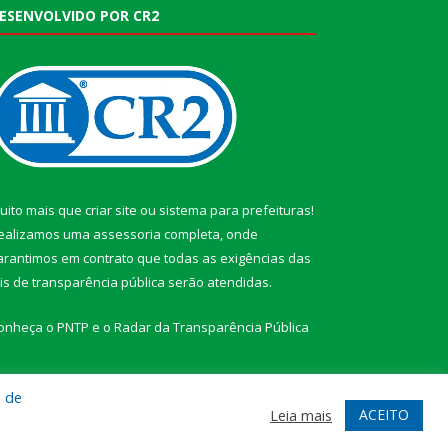
ESENVOLVIDO POR CR2
uito mais que
criar site
ou
sistema para prefeituras
!
ealizamos uma
assessoria
completa, onde
arantimos em contrato que todas as exigências das
eis de transparência pública
serão atendidas.
onheça o
PNTP
e o
Radar da Transparência Pública
a de
ACEITO
Leia mais
te
Acessar Área Administrativa
Acessar Webmail