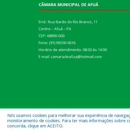
CÂMARA MUNICIPAL DE AFUÁ
End.: Rua Barão do Rio Branco, 11
Centro – Afuá – PA
CEP: 68890-000
Fone: (91) 99200-0616
Horário de atendimento: 08:00 às 14:00
E-mail: camaradeafua@hotmail.com
Nós usamos cookies para melhorar sua experiência de navegação
monitoramento de cookies. Para ter mais informações sobre como
Todos os direitos reservados a Câmara Municipal d
concorda, clique em ACEITO.