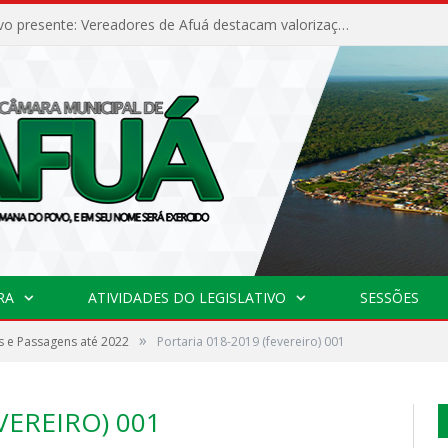
Poder legislativo presente: Vereadores de Afuá destacam valorização cultural e desenvolvimento no 42º Festival do Camarão
RA
ATIVIDADES DO LEGISLATIVO
SESSÕES
»
 e Passagens até 2022
Portaria 018-2019 (fevereiro) 001
VEREIRO) 001