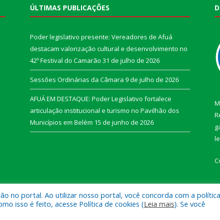
ÚLTIMAS PUBLICAÇÕES
D
Poder legislativo presente: Vereadores de Afuá
destacam valorização cultural e desenvolvimento no
42º Festival do Camarão
31 de julho de 2026
Sessões Ordinárias da Câmara
9 de julho de 2026
AFUÁ EM DESTAQUE: Poder Legislativo fortalece
M
articulação institucional e turismo no Pavilhão dos
R
Municípios em Belém
15 de junho de 2026
g
l
C
 no portal. Ao utilizar nosso portal, você concorda com a polític
 isso é feito, acesse Política de cookies (
Leia mais
). Se você
e Afuá.
Mapa do Si