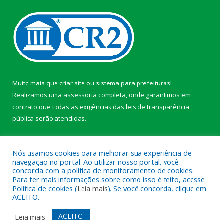
Muito mais que
criar site
ou
sistema para prefeituras
!
Realizamos uma
assessoria
completa, onde garantimos em
contrato que todas as exigências das
leis de transparência
pública
serão atendidas.
Conheça o
PNTP
e o
Radar da Transparência Pública
Nós usamos cookies para melhorar sua experiência de
navegação no portal. Ao utilizar nosso portal, você
concorda com a política de monitoramento de cookies.
Para ter mais informações sobre como isso é feito, acesse
Política de cookies (
Leia mais
). Se você concorda, clique em
Todos os direitos reservados a Câmara Municipal de Afuá.
ACEITO.
Mapa do Site
Acessar Área Administrativa
ACEITO
Leia mais