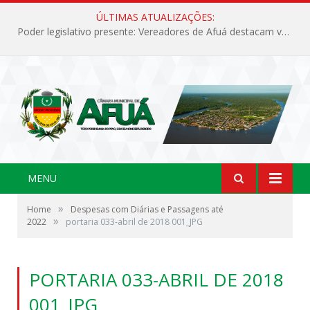
ÚLTIMAS ATUALIZAÇÕES:
Poder legislativo presente: Vereadores de Afuá destacam valorização cultural e desenvolvimento no 42º Festival do Camarão
MENU
»
Home
Despesas com Diárias e Passagens até
»
2022
portaria 033-abril de 2018 001_JPG
PORTARIA 033-ABRIL DE 2018
001_JPG