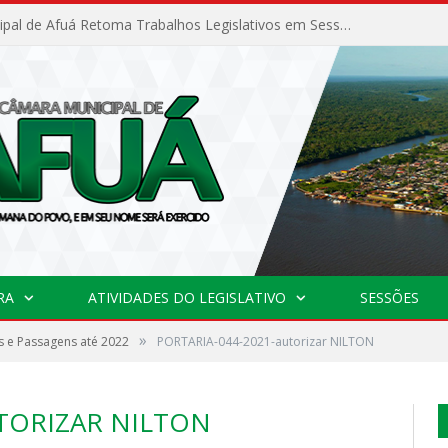
Câmara Municipal de Afuá Retoma Trabalhos Legislativos em Sessão Ordinária
RA
ATIVIDADES DO LEGISLATIVO
SESSÕES
»
 e Passagens até 2022
PORTARIA-044-2021-autorizar NILTON
UTORIZAR NILTON