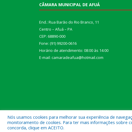
CÂMARA MUNICIPAL DE AFUÁ
End.: Rua Barão do Rio Branco, 11
Centro – Afuá – PA
CEP: 68890-000
Fone: (91) 99200-0616
Horário de atendimento: 08:00 às 14:00
E-mail: camaradeafua@hotmail.com
Nós usamos cookies para melhorar sua experiência de navegação
monitoramento de cookies. Para ter mais informações sobre como
Todos os direitos reservados a Câmara Municipal d
concorda, clique em ACEITO.