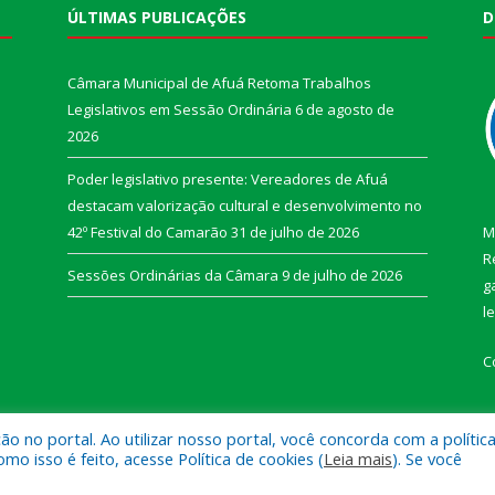
ÚLTIMAS PUBLICAÇÕES
D
Câmara Municipal de Afuá Retoma Trabalhos
Legislativos em Sessão Ordinária
6 de agosto de
2026
Poder legislativo presente: Vereadores de Afuá
destacam valorização cultural e desenvolvimento no
42º Festival do Camarão
31 de julho de 2026
M
R
Sessões Ordinárias da Câmara
9 de julho de 2026
g
l
C
 no portal. Ao utilizar nosso portal, você concorda com a polític
 isso é feito, acesse Política de cookies (
Leia mais
). Se você
e Afuá.
Mapa do Si