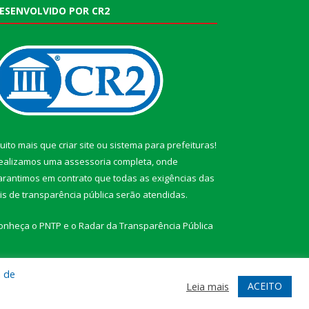
ESENVOLVIDO POR CR2
uito mais que
criar site
ou
sistema para prefeituras
!
ealizamos uma
assessoria
completa, onde
arantimos em contrato que todas as exigências das
eis de transparência pública
serão atendidas.
onheça o
PNTP
e o
Radar da Transparência Pública
a de
ACEITO
Leia mais
te
Acessar Área Administrativa
Acessar Webmail