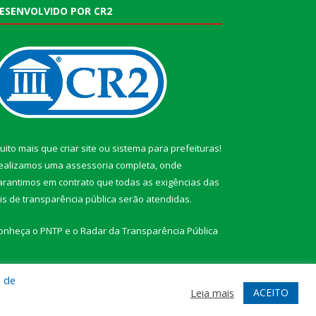
ESENVOLVIDO POR CR2
uito mais que
criar site
ou
sistema para prefeituras
!
ealizamos uma
assessoria
completa, onde
arantimos em contrato que todas as exigências das
eis de transparência pública
serão atendidas.
onheça o
PNTP
e o
Radar da Transparência Pública
a de
ACEITO
Leia mais
te
Acessar Área Administrativa
Acessar Webmail