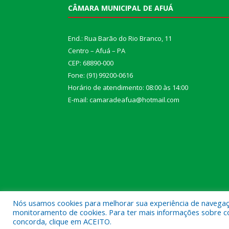
CÂMARA MUNICIPAL DE AFUÁ
End.: Rua Barão do Rio Branco, 11
Centro – Afuá – PA
CEP: 68890-000
Fone: (91) 99200-0616
Horário de atendimento: 08:00 às 14:00
E-mail: camaradeafua@hotmail.com
Nós usamos cookies para melhorar sua experiência de navegação
monitoramento de cookies. Para ter mais informações sobre como
Todos os direitos reservados a Câmara Municipal d
concorda, clique em ACEITO.