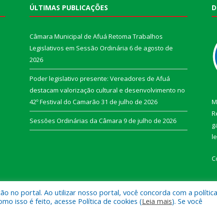
ÚLTIMAS PUBLICAÇÕES
D
Câmara Municipal de Afuá Retoma Trabalhos
Legislativos em Sessão Ordinária
6 de agosto de
2026
Poder legislativo presente: Vereadores de Afuá
destacam valorização cultural e desenvolvimento no
42º Festival do Camarão
31 de julho de 2026
M
R
Sessões Ordinárias da Câmara
9 de julho de 2026
g
l
C
 no portal. Ao utilizar nosso portal, você concorda com a polític
 isso é feito, acesse Política de cookies (
Leia mais
). Se você
e Afuá.
Mapa do Si