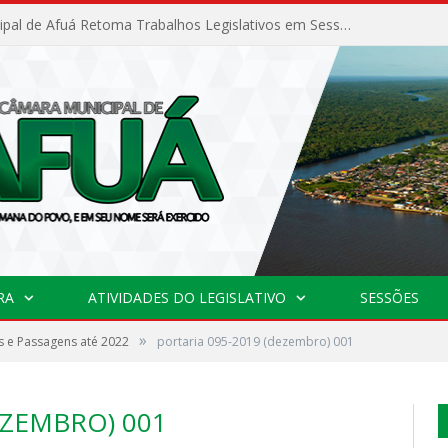
Câmara Municipal de Afuá Retoma Trabalhos Legislativos em Sessão Ordinária
RA
ATIVIDADES DO LEGISLATIVO
SESSÕES
»
 e Passagens até 2022
portaria 095-2019 (dezembro) 001
EZEMBRO) 001