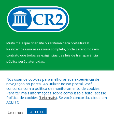
Muito mais que
criar site
ou
sistema para prefeituras
!
Realizamos uma
assessoria
completa, onde garantimos em
contrato que todas as exigências das
leis de transparência
pública
serão atendidas.
Conheça o
PNTP
e o
Radar da Transparência Pública
Nós usamos cookies para melhorar sua experiência de
navegação no portal. Ao utilizar nosso portal, você
concorda com a política de monitoramento de cookies.
Para ter mais informações sobre como isso é feito, acesse
Política de cookies (
Leia mais
). Se você concorda, clique em
Todos os direitos reservados a Câmara Municipal de Afuá.
ACEITO.
Mapa do Site
Acessar Área Administrativa
ACEITO
Leia mais