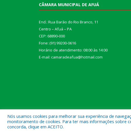
CÂMARA MUNICIPAL DE AFUÁ
End.: Rua Barão do Rio Branco, 11
Centro – Afuá – PA
CEP: 68890-000
Fone: (91) 99200-0616
Horário de atendimento: 08:00 às 14:00
E-mail: camaradeafua@hotmail.com
Nós usamos cookies para melhorar sua experiência de navegação
monitoramento de cookies. Para ter mais informações sobre como
Todos os direitos reservados a Câmara Municipal d
concorda, clique em ACEITO.