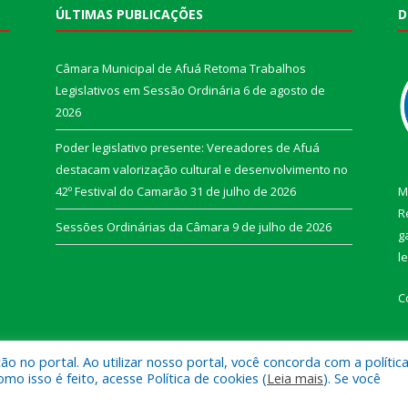
ÚLTIMAS PUBLICAÇÕES
D
Câmara Municipal de Afuá Retoma Trabalhos
Legislativos em Sessão Ordinária
6 de agosto de
2026
Poder legislativo presente: Vereadores de Afuá
destacam valorização cultural e desenvolvimento no
42º Festival do Camarão
31 de julho de 2026
M
R
Sessões Ordinárias da Câmara
9 de julho de 2026
g
l
C
 no portal. Ao utilizar nosso portal, você concorda com a polític
 isso é feito, acesse Política de cookies (
Leia mais
). Se você
e Afuá.
Mapa do Si