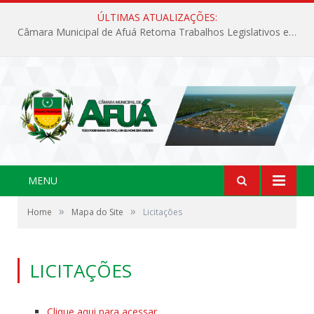
ÚLTIMAS ATUALIZAÇÕES:
Câmara Municipal de Afuá Retoma Trabalhos Legislativos em Sessão Ordinária
MENU
»
»
Home
Mapa do Site
Licitações
LICITAÇÕES
Clique aqui para acessar