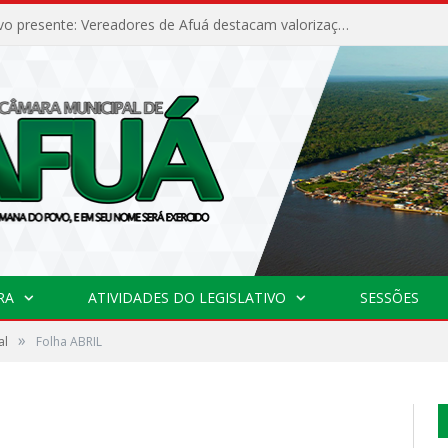
Poder legislativo presente: Vereadores de Afuá destacam valorização cultural e desenvolvimento no 42º Festival do Camarão
RA
ATIVIDADES DO LEGISLATIVO
SESSÕES
»
al
Folha ABRIL