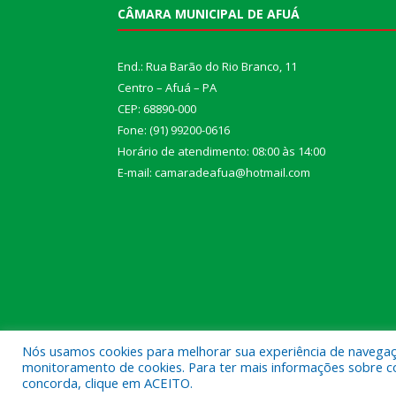
CÂMARA MUNICIPAL DE AFUÁ
End.: Rua Barão do Rio Branco, 11
Centro – Afuá – PA
CEP: 68890-000
Fone: (91) 99200-0616
Horário de atendimento: 08:00 às 14:00
E-mail: camaradeafua@hotmail.com
Nós usamos cookies para melhorar sua experiência de navegação
monitoramento de cookies. Para ter mais informações sobre como
Todos os direitos reservados a Câmara Municipal d
concorda, clique em ACEITO.