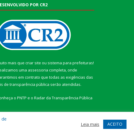
ESENVOLVIDO POR CR2
uito mais que
criar site
ou
sistema para prefeituras
!
ealizamos uma
assessoria
completa, onde
arantimos em contrato que todas as exigências das
eis de transparência pública
serão atendidas.
onheça o
PNTP
e o
Radar da Transparência Pública
a de
ACEITO
Leia mais
te
Acessar Área Administrativa
Acessar Webmail