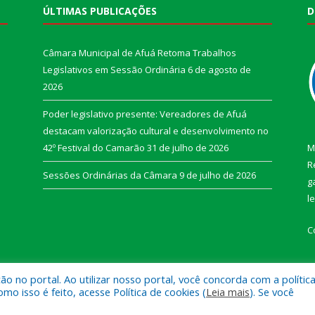
ÚLTIMAS PUBLICAÇÕES
D
Câmara Municipal de Afuá Retoma Trabalhos
Legislativos em Sessão Ordinária
6 de agosto de
2026
Poder legislativo presente: Vereadores de Afuá
destacam valorização cultural e desenvolvimento no
42º Festival do Camarão
31 de julho de 2026
M
R
Sessões Ordinárias da Câmara
9 de julho de 2026
g
l
C
 no portal. Ao utilizar nosso portal, você concorda com a polític
 isso é feito, acesse Política de cookies (
Leia mais
). Se você
e Afuá.
Mapa do Si