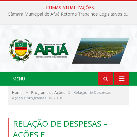
ÚLTIMAS ATUALIZAÇÕES:
Câmara Municipal de Afuá Retoma Trabalhos Legislativos em Sessão Ordinária
MENU
»
»
Home
Programas e Ações
Relação de Despesas –
Ações e programas_09_2018
RELAÇÃO DE DESPESAS –
AÇÕES E