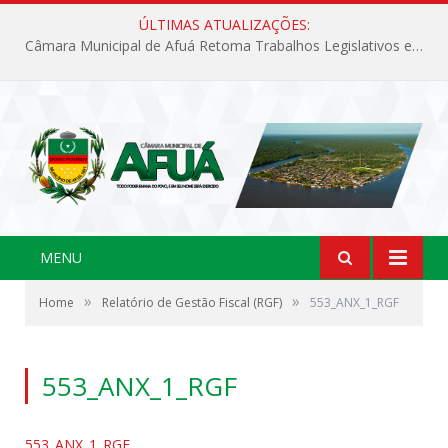
ÚLTIMAS ATUALIZAÇÕES:
Câmara Municipal de Afuá Retoma Trabalhos Legislativos em Sessão Ordinária
MENU
»
»
Home
Relatório de Gestão Fiscal (RGF)
553_ANX_1_RGF
553_ANX_1_RGF
553_ANX_1_RGF