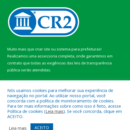
Muito mais que
criar site
ou
sistema para prefeituras
!
Realizamos uma
assessoria
completa, onde garantimos em
contrato que todas as exigências das
leis de transparência
pública
serão atendidas.
Conheça o
PNTP
e o
Radar da Transparência Pública
Nós usamos cookies para melhorar sua experiência de
navegação no portal. Ao utilizar nosso portal, você
concorda com a política de monitoramento de cookies.
Para ter mais informações sobre como isso é feito, acesse
Política de cookies (
Leia mais
). Se você concorda, clique em
Todos os direitos reservados a Câmara Municipal de Afuá.
ACEITO.
Mapa do Site
Acessar Área Administrativa
ACEITO
Leia mais