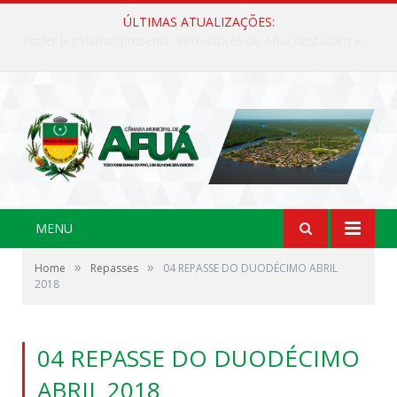
ÚLTIMAS ATUALIZAÇÕES:
Poder legislativo presente: Vereadores de Afuá destacam valorização cultural e desenvolvimento no 42º Festival do Camarão
MENU
»
»
Home
Repasses
04 REPASSE DO DUODÉCIMO ABRIL
2018
04 REPASSE DO DUODÉCIMO
ABRIL 2018