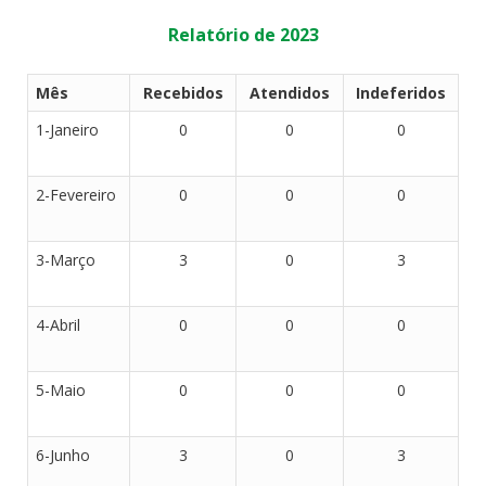
Relatório
de 2023
Mês
Recebidos
Atendidos
Indeferidos
1-Janeiro
0
0
0
2-Fevereiro
0
0
0
3-Março
3
0
3
4-Abril
0
0
0
5-Maio
0
0
0
6-Junho
3
0
3