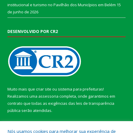
institucional e turismo no Pavilhão dos Municípios em Belém
15
de junho de 2026
DESENVOLVIDO POR CR2
Muito mais que
criar site
ou
sistema para prefeituras
!
Realizamos uma
assessoria
completa, onde garantimos em
contrato que todas as exigências das
leis de transparência
pública
serão atendidas.
Conheça o
PNTP
e o
Radar da Transparência Pública
Nós usamos cookies para melhorar sua experiência de