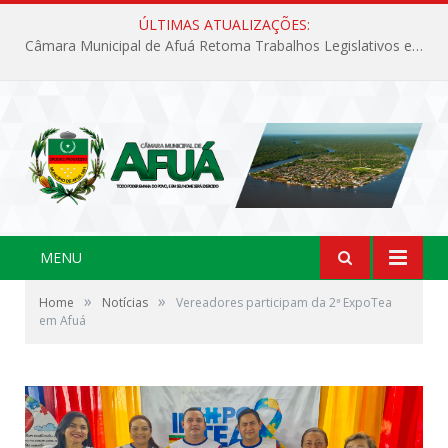
ÚLTIMAS ATUALIZAÇÕES:
Câmara Municipal de Afuá Retoma Trabalhos Legislativos em Sessão Ordinária
MENU
»
»
Home
Notícias
Vereadores participam da 2ª ExpoTea
em Afuá