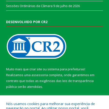
Sessões Ordinárias da Câmara
9 de julho de 2026
DESENVOLVIDO POR CR2
Muito mais que
criar site
ou
sistema para prefeituras
!
Realizamos uma
assessoria
completa, onde garantimos em
contrato que todas as exigências das
leis de transparência
pública
serão atendidas.
Conheça o
PNTP
e o
Radar da Transparência Pública
Nós usamos cookies para melhorar sua experiência de
navegação no portal. Ao utilizar nosso portal, você