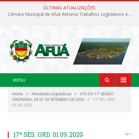
ÚLTIMAS ATUALIZAÇÕES:
Câmara Municipal de Afuá Retoma Trabalhos Legislativos em Sessão Ordinária
MENU
»
»
Home
Atividades Legislativas
ATA DA 17ª SESSÃO
»
ORDINÁRIA, DE 01 DE SETEMBRO DE 2020
17ª SES. ORD.
01.09..2020
17ª SES. ORD. 01.09..2020
0