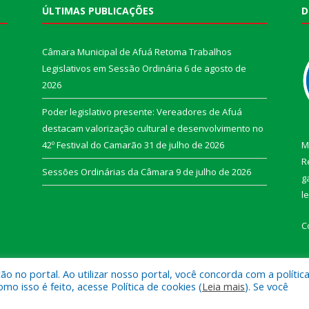
ÚLTIMAS PUBLICAÇÕES
D
Câmara Municipal de Afuá Retoma Trabalhos
Legislativos em Sessão Ordinária
6 de agosto de
2026
Poder legislativo presente: Vereadores de Afuá
destacam valorização cultural e desenvolvimento no
42º Festival do Camarão
31 de julho de 2026
M
R
Sessões Ordinárias da Câmara
9 de julho de 2026
g
l
C
 no portal. Ao utilizar nosso portal, você concorda com a polític
 isso é feito, acesse Política de cookies (
Leia mais
). Se você
e Afuá.
Mapa do Si