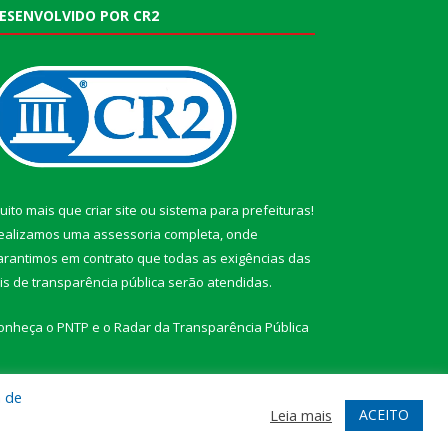
ESENVOLVIDO POR CR2
uito mais que
criar site
ou
sistema para prefeituras
!
ealizamos uma
assessoria
completa, onde
arantimos em contrato que todas as exigências das
eis de transparência pública
serão atendidas.
onheça o
PNTP
e o
Radar da Transparência Pública
a de
ACEITO
Leia mais
te
Acessar Área Administrativa
Acessar Webmail