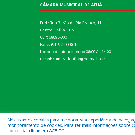
CÂMARA MUNICIPAL DE AFUÁ
End.: Rua Barão do Rio Branco, 11
Centro – Afuá – PA
CEP: 68890-000
Fone: (91) 99200-0616
Horário de atendimento: 08:00 às 14:00
E-mail: camaradeafua@hotmail.com
Nós usamos cookies para melhorar sua experiência de navegação
monitoramento de cookies. Para ter mais informações sobre como
Todos os direitos reservados a Câmara Municipal d
concorda, clique em ACEITO.