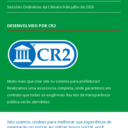
Sessões Ordinárias da Câmara
9 de julho de 2026
DESENVOLVIDO POR CR2
Muito mais que
criar site
ou
sistema para prefeituras
!
Realizamos uma
assessoria
completa, onde garantimos em
contrato que todas as exigências das
leis de transparência
pública
serão atendidas.
Conheça o
PNTP
e o
Radar da Transparência Pública
Nós usamos cookies para melhorar sua experiência de
navegação no portal. Ao utilizar nosso portal, você