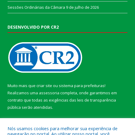
Sessões Ordinárias da Câmara
9 de julho de 2026
DESENVOLVIDO POR CR2
Muito mais que
criar site
ou
sistema para prefeituras
!
Realizamos uma
assessoria
completa, onde garantimos em
contrato que todas as exigências das
leis de transparência
pública
serão atendidas.
Conheça o
PNTP
e o
Radar da Transparência Pública
Nós usamos cookies para melhorar sua experiência de
navegação no portal. Ao utilizar nosso portal, você