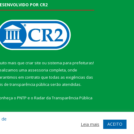
ESENVOLVIDO POR CR2
uito mais que
criar site
ou
sistema para prefeituras
!
ealizamos uma
assessoria
completa, onde
arantimos em contrato que todas as exigências das
eis de transparência pública
serão atendidas.
onheça o
PNTP
e o
Radar da Transparência Pública
a de
ACEITO
Leia mais
te
Acessar Área Administrativa
Acessar Webmail