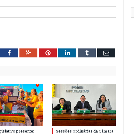
tter
Facebook
Google+
Pinterest
LinkedIn
Tumblr
Email
islativo presente:
Sessões Ordinárias da Câmara