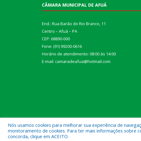
CÂMARA MUNICIPAL DE AFUÁ
End.: Rua Barão do Rio Branco, 11
Centro – Afuá – PA
CEP: 68890-000
Fone: (91) 99200-0616
Horário de atendimento: 08:00 às 14:00
E-mail: camaradeafua@hotmail.com
Nós usamos cookies para melhorar sua experiência de navegação
monitoramento de cookies. Para ter mais informações sobre como
Todos os direitos reservados a Câmara Municipal d
concorda, clique em ACEITO.