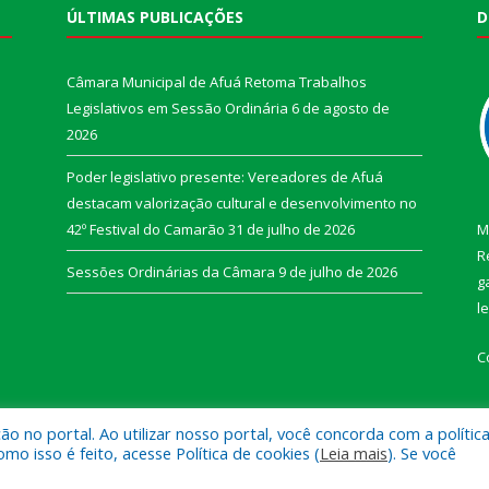
ÚLTIMAS PUBLICAÇÕES
D
Câmara Municipal de Afuá Retoma Trabalhos
Legislativos em Sessão Ordinária
6 de agosto de
2026
Poder legislativo presente: Vereadores de Afuá
destacam valorização cultural e desenvolvimento no
42º Festival do Camarão
31 de julho de 2026
M
R
Sessões Ordinárias da Câmara
9 de julho de 2026
g
l
C
 no portal. Ao utilizar nosso portal, você concorda com a polític
 isso é feito, acesse Política de cookies (
Leia mais
). Se você
e Afuá.
Mapa do Si