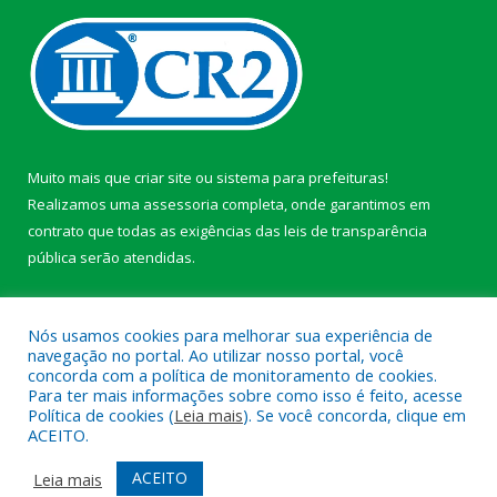
Muito mais que
criar site
ou
sistema para prefeituras
!
Realizamos uma
assessoria
completa, onde garantimos em
contrato que todas as exigências das
leis de transparência
pública
serão atendidas.
Conheça o
PNTP
e o
Radar da Transparência Pública
Nós usamos cookies para melhorar sua experiência de
navegação no portal. Ao utilizar nosso portal, você
concorda com a política de monitoramento de cookies.
Para ter mais informações sobre como isso é feito, acesse
Política de cookies (
Leia mais
). Se você concorda, clique em
Todos os direitos reservados a Câmara Municipal de Afuá.
ACEITO.
Mapa do Site
Acessar Área Administrativa
ACEITO
Leia mais