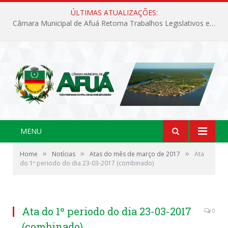
ÚLTIMAS ATUALIZAÇÕES:
Câmara Municipal de Afuá Retoma Trabalhos Legislativos em Sessão Ordinária
MENU
»
»
»
Home
Notícias
Atas do mês de março de 2017
Ata
do 1º periodo do dia 23-03-2017 (combinado)
Ata do 1º periodo do dia 23-03-2017
0
(combinado)