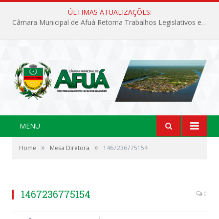
ÚLTIMAS ATUALIZAÇÕES:
Câmara Municipal de Afuá Retoma Trabalhos Legislativos em Sessão Ordinária
MENU
»
»
Home
Mesa Diretora
1467236775154
1467236775154
0