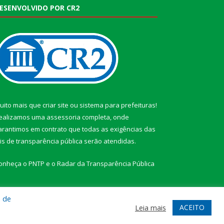
ESENVOLVIDO POR CR2
uito mais que
criar site
ou
sistema para prefeituras
!
ealizamos uma
assessoria
completa, onde
arantimos em contrato que todas as exigências das
eis de transparência pública
serão atendidas.
onheça o
PNTP
e o
Radar da Transparência Pública
a de
ACEITO
Leia mais
te
Acessar Área Administrativa
Acessar Webmail