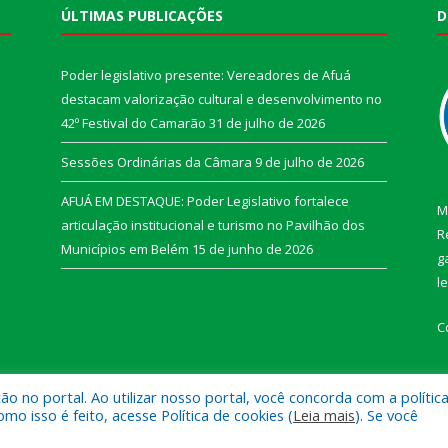
ÚLTIMAS PUBLICAÇÕES
D
Poder legislativo presente: Vereadores de Afuá
destacam valorização cultural e desenvolvimento no
42º Festival do Camarão
31 de julho de 2026
Sessões Ordinárias da Câmara
9 de julho de 2026
AFUÁ EM DESTAQUE: Poder Legislativo fortalece
M
articulação institucional e turismo no Pavilhão dos
R
Municípios em Belém
15 de junho de 2026
g
l
C
 no portal. Ao utilizar nosso portal, você concorda com a polític
 isso é feito, acesse Política de cookies (
Leia mais
). Se você
e Afuá.
Mapa do Si