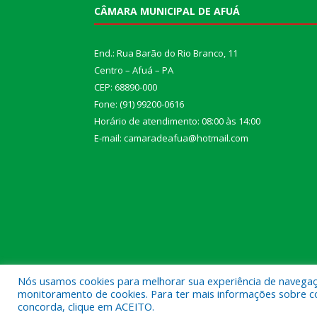
CÂMARA MUNICIPAL DE AFUÁ
End.: Rua Barão do Rio Branco, 11
Centro – Afuá – PA
CEP: 68890-000
Fone: (91) 99200-0616
Horário de atendimento: 08:00 às 14:00
E-mail: camaradeafua@hotmail.com
Nós usamos cookies para melhorar sua experiência de navegação
monitoramento de cookies. Para ter mais informações sobre como
Todos os direitos reservados a Câmara Municipal d
concorda, clique em ACEITO.