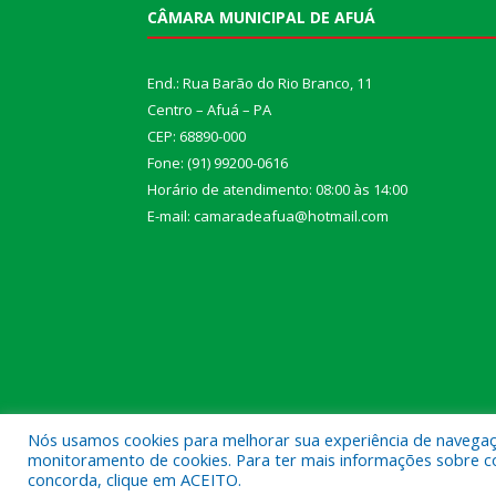
CÂMARA MUNICIPAL DE AFUÁ
End.: Rua Barão do Rio Branco, 11
Centro – Afuá – PA
CEP: 68890-000
Fone: (91) 99200-0616
Horário de atendimento: 08:00 às 14:00
E-mail: camaradeafua@hotmail.com
Nós usamos cookies para melhorar sua experiência de navegação
monitoramento de cookies. Para ter mais informações sobre como
Todos os direitos reservados a Câmara Municipal d
concorda, clique em ACEITO.