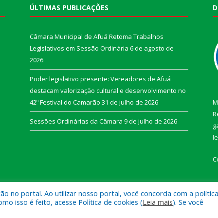
ÚLTIMAS PUBLICAÇÕES
D
Câmara Municipal de Afuá Retoma Trabalhos
Legislativos em Sessão Ordinária
6 de agosto de
2026
Poder legislativo presente: Vereadores de Afuá
destacam valorização cultural e desenvolvimento no
42º Festival do Camarão
31 de julho de 2026
M
R
Sessões Ordinárias da Câmara
9 de julho de 2026
g
l
C
 no portal. Ao utilizar nosso portal, você concorda com a polític
 isso é feito, acesse Política de cookies (
Leia mais
). Se você
e Afuá.
Mapa do Si