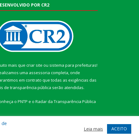
ESENVOLVIDO POR CR2
uito mais que
criar site
ou
sistema para prefeituras
!
ealizamos uma
assessoria
completa, onde
arantimos em contrato que todas as exigências das
eis de transparência pública
serão atendidas.
onheça o
PNTP
e o
Radar da Transparência Pública
a de
ACEITO
Leia mais
te
Acessar Área Administrativa
Acessar Webmail