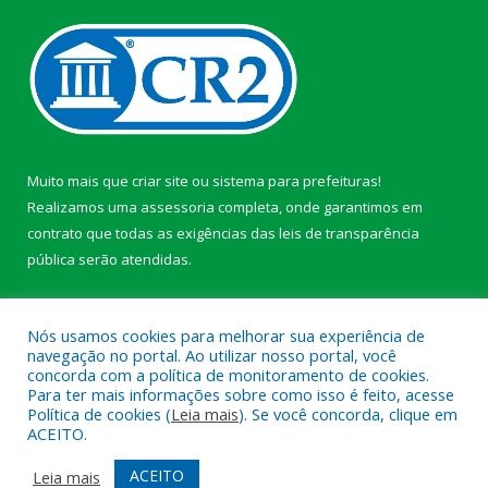
Muito mais que
criar site
ou
sistema para prefeituras
!
Realizamos uma
assessoria
completa, onde garantimos em
contrato que todas as exigências das
leis de transparência
pública
serão atendidas.
Conheça o
PNTP
e o
Radar da Transparência Pública
Nós usamos cookies para melhorar sua experiência de
navegação no portal. Ao utilizar nosso portal, você
concorda com a política de monitoramento de cookies.
Para ter mais informações sobre como isso é feito, acesse
Política de cookies (
Leia mais
). Se você concorda, clique em
Todos os direitos reservados a Câmara Municipal de Afuá.
ACEITO.
Mapa do Site
Acessar Área Administrativa
ACEITO
Leia mais