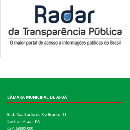
CÂMARA MUNICIPAL DE AFUÁ
End.: Rua Barão do Rio Branco, 11
Centro – Afuá – PA
CEP: 68890-000