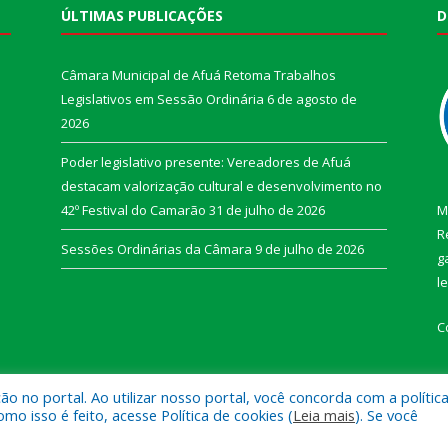
ÚLTIMAS PUBLICAÇÕES
D
Câmara Municipal de Afuá Retoma Trabalhos
Legislativos em Sessão Ordinária
6 de agosto de
2026
Poder legislativo presente: Vereadores de Afuá
destacam valorização cultural e desenvolvimento no
42º Festival do Camarão
31 de julho de 2026
M
R
Sessões Ordinárias da Câmara
9 de julho de 2026
g
l
C
 no portal. Ao utilizar nosso portal, você concorda com a polític
 isso é feito, acesse Política de cookies (
Leia mais
). Se você
e Afuá.
Mapa do Si