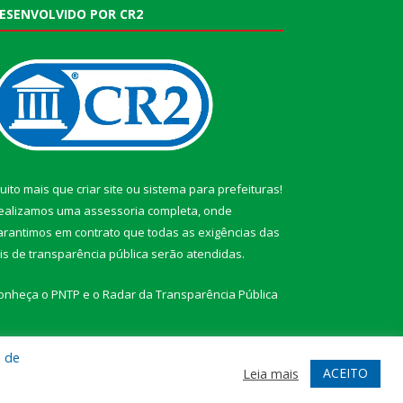
ESENVOLVIDO POR CR2
uito mais que
criar site
ou
sistema para prefeituras
!
ealizamos uma
assessoria
completa, onde
arantimos em contrato que todas as exigências das
eis de transparência pública
serão atendidas.
onheça o
PNTP
e o
Radar da Transparência Pública
a de
ACEITO
Leia mais
te
Acessar Área Administrativa
Acessar Webmail