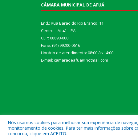
CÂMARA MUNICIPAL DE AFUÁ
End.: Rua Barão do Rio Branco, 11
Centro – Afuá – PA
CEP: 68890-000
Fone: (91) 99200-0616
Horário de atendimento: 08:00 às 14:00
E-mail: camaradeafua@hotmail.com
Nós usamos cookies para melhorar sua experiência de navegação
monitoramento de cookies. Para ter mais informações sobre como
Todos os direitos reservados a Câmara Municipal d
concorda, clique em ACEITO.