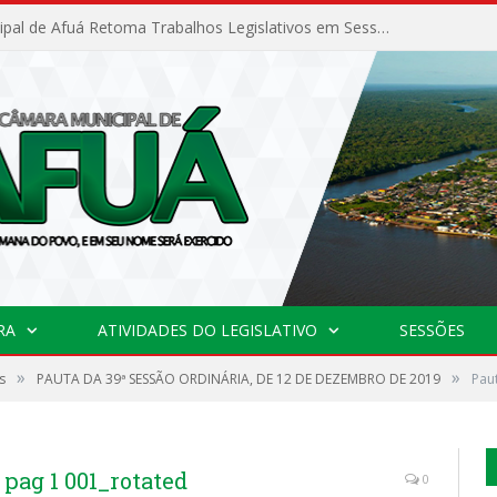
Câmara Municipal de Afuá Retoma Trabalhos Legislativos em Sessão Ordinária
RA
ATIVIDADES DO LEGISLATIVO
SESSÕES
»
»
s
PAUTA DA 39ª SESSÃO ORDINÁRIA, DE 12 DE DEZEMBRO DE 2019
Pau
 pag 1 001_rotated
0