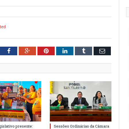
ted
tter
Facebook
Google+
Pinterest
LinkedIn
Tumblr
Email
islativo presente:
Sessões Ordinárias da Câmara