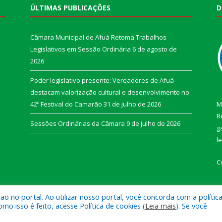
ÚLTIMAS PUBLICAÇÕES
D
Câmara Municipal de Afuá Retoma Trabalhos
Legislativos em Sessão Ordinária
6 de agosto de
2026
Poder legislativo presente: Vereadores de Afuá
destacam valorização cultural e desenvolvimento no
42º Festival do Camarão
31 de julho de 2026
M
R
Sessões Ordinárias da Câmara
9 de julho de 2026
g
l
C
 no portal. Ao utilizar nosso portal, você concorda com a polític
 isso é feito, acesse Política de cookies (
Leia mais
). Se você
e Afuá.
Mapa do Si