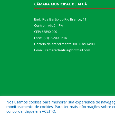
CÂMARA MUNICIPAL DE AFUÁ
End.: Rua Barão do Rio Branco, 11
Centro – Afuá – PA
CEP: 68890-000
Fone: (91) 99200-0616
Horário de atendimento: 08:00 às 14:00
E-mail: camaradeafua@hotmail.com
Nós usamos cookies para melhorar sua experiência de navegação
monitoramento de cookies. Para ter mais informações sobre como
Todos os direitos reservados a Câmara Municipal d
concorda, clique em ACEITO.