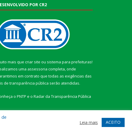
ESENVOLVIDO POR CR2
uito mais que
criar site
ou
sistema para prefeituras
!
ealizamos uma
assessoria
completa, onde
arantimos em contrato que todas as exigências das
eis de transparência pública
serão atendidas.
onheça o
PNTP
e o
Radar da Transparência Pública
a de
ACEITO
Leia mais
te
Acessar Área Administrativa
Acessar Webmail