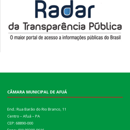
CÂMARA MUNICIPAL DE AFUÁ
End.: Rua Barão do Rio Branco, 11
Centro – Afuá – PA
CEP: 68890-000