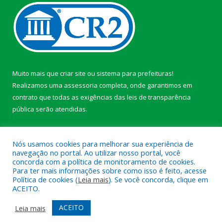
Muito mais que
criar site
ou
sistema para prefeituras
!
Realizamos uma
assessoria
completa, onde garantimos em
contrato que todas as exigências das
leis de transparência
pública
serão atendidas.
Conheça o
PNTP
e o
Radar da Transparência Pública
Nós usamos cookies para melhorar sua experiência de
navegação no portal. Ao utilizar nosso portal, você
concorda com a política de monitoramento de cookies.
Para ter mais informações sobre como isso é feito, acesse
Política de cookies (
Leia mais
). Se você concorda, clique em
Todos os direitos reservados a Câmara Municipal de Afuá.
ACEITO.
Mapa do Site
Acessar Área Administrativa
ACEITO
Leia mais
Acessar Webmail