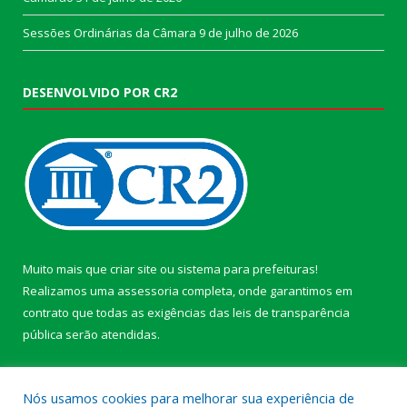
Sessões Ordinárias da Câmara
9 de julho de 2026
DESENVOLVIDO POR CR2
Muito mais que
criar site
ou
sistema para prefeituras
!
Realizamos uma
assessoria
completa, onde garantimos em
contrato que todas as exigências das
leis de transparência
pública
serão atendidas.
Conheça o
PNTP
e o
Radar da Transparência Pública
Nós usamos cookies para melhorar sua experiência de