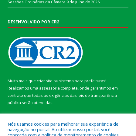
Sessões Ordinárias da Câmara
9 de julho de 2026
DESENVOLVIDO POR CR2
Muito mais que
criar site
ou
sistema para prefeituras
!
Realizamos uma
assessoria
completa, onde garantimos em
contrato que todas as exigências das
leis de transparência
pública
serão atendidas.
Conheça o
PNTP
e o
Radar da Transparência Pública
Nós usamos cookies para melhorar sua experiência de
navegação no portal. Ao utilizar nosso portal, você
concorda com a política de monitoramento de cookies.