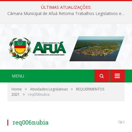
ÚLTIMAS ATUALIZAÇÕES:
Câmara Municipal de Afuá Retoma Trabalhos Legislativos em Sessão Ordinária
MENU
»
»
Home
Atividades Legislativas
REQUERIMENTOS
»
2021
req006nubia
req006nubia
0