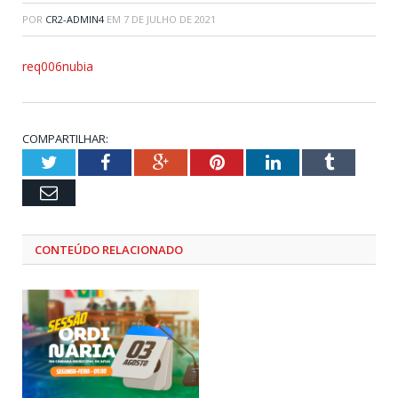
POR
CR2-ADMIN4
EM
7 DE JULHO DE 2021
req006nubia
COMPARTILHAR:
Twitter
Facebook
Google+
Pinterest
LinkedIn
Tumblr
Email
CONTEÚDO RELACIONADO