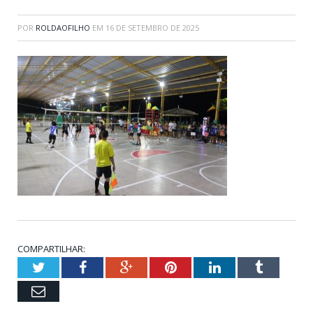
POR
ROLDAOFILHO
EM
16 DE SETEMBRO DE 2025
COMPARTILHAR:
Twitter
Facebook
Google+
Pinterest
LinkedIn
Tumblr
Email