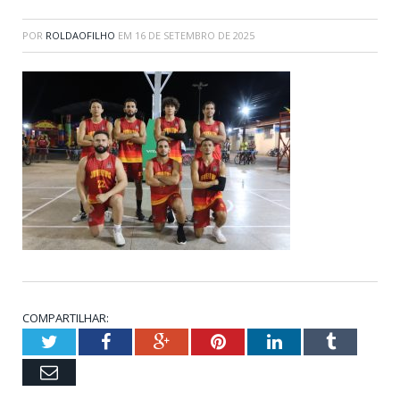
POR
ROLDAOFILHO
EM
16 DE SETEMBRO DE 2025
COMPARTILHAR:
Twitter
Facebook
Google+
Pinterest
LinkedIn
Tumblr
Email