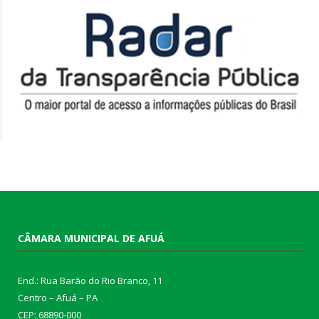
CÂMARA MUNICIPAL DE AFUÁ
End.: Rua Barão do Rio Branco, 11
Centro – Afuá – PA
CEP: 68890-000