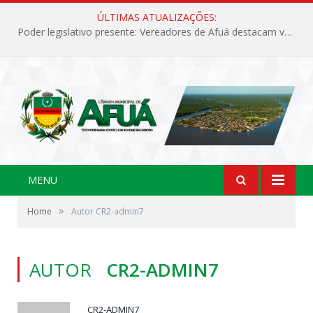
ÚLTIMAS ATUALIZAÇÕES:
Poder legislativo presente: Vereadores de Afuá destacam valorização cultural e desenvolvimento no 42º Festival do Camarão
MENU
»
Home
Autor CR2-admin7
AUTOR
CR2-ADMIN7
CR2-ADMIN7