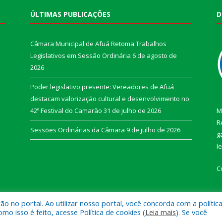
ÚLTIMAS PUBLICAÇÕES
D
Câmara Municipal de Afuá Retoma Trabalhos
Legislativos em Sessão Ordinária
6 de agosto de
2026
Poder legislativo presente: Vereadores de Afuá
destacam valorização cultural e desenvolvimento no
42º Festival do Camarão
31 de julho de 2026
M
R
Sessões Ordinárias da Câmara
9 de julho de 2026
g
l
C
 no portal. Ao utilizar nosso portal, você concorda com a polític
 isso é feito, acesse Política de cookies (
Leia mais
). Se você
e Afuá.
Mapa do Si