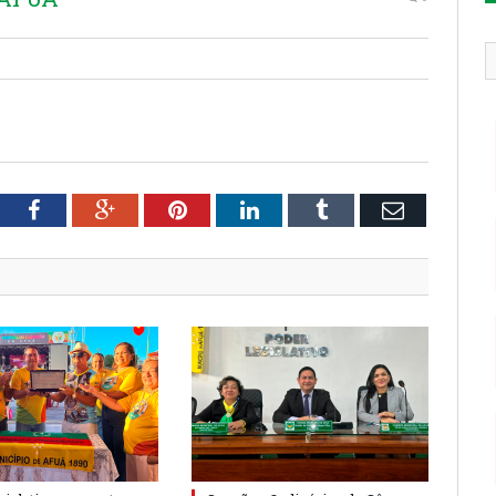
tter
Facebook
Google+
Pinterest
LinkedIn
Tumblr
Email