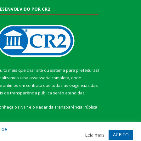
ESENVOLVIDO POR CR2
uito mais que
criar site
ou
sistema para prefeituras
!
ealizamos uma
assessoria
completa, onde
arantimos em contrato que todas as exigências das
eis de transparência pública
serão atendidas.
onheça o
PNTP
e o
Radar da Transparência Pública
a de
ACEITO
Leia mais
te
Acessar Área Administrativa
Acessar Webmail