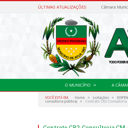
ÚLTIMAS ATUALIZAÇÕES:
O MUNICÍPIO
A CÂMA
»
»
VOCÊ ESTÁ EM:
Home
Licitações
DISPEN
»
consultoria pública)
Contrato CR2-Consultori
Contrato CR2-Consultoria CM