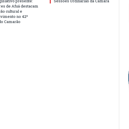
islativo presente:
Sessões Ordinárias da Câmara
es de Afuá destacam
ão cultural e
vimento no 42º
 do Camarão