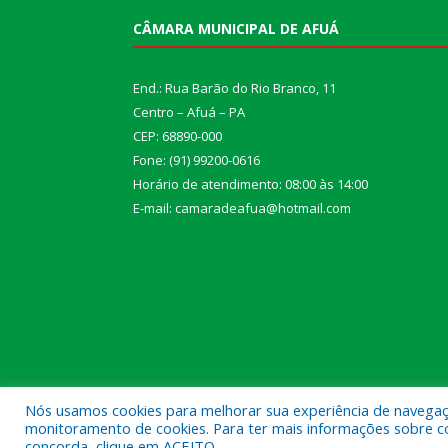
CÂMARA MUNICIPAL DE AFUÁ
End.: Rua Barão do Rio Branco, 11
Centro – Afuá – PA
CEP: 68890-000
Fone: (91) 99200-0616
Horário de atendimento: 08:00 às 14:00
E-mail: camaradeafua@hotmail.com
Nós usamos cookies para melhorar sua experiência de navegação
monitoramento de cookies. Para ter mais informações sobre como
Todos os direitos reservados a Câmara Municipal d
concorda, clique em ACEITO.