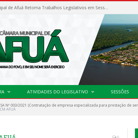
Câmara Municipal de Afuá Retoma Trabalhos Legislativos em Sessão Ordinária
RA
ATIVIDADES DO LEGISLATIVO
SESSÕES
SA Nº 003/2021 (Contratação de empresa especializada para prestação de servi
a CM AFUÁ
 AFUÁ
0