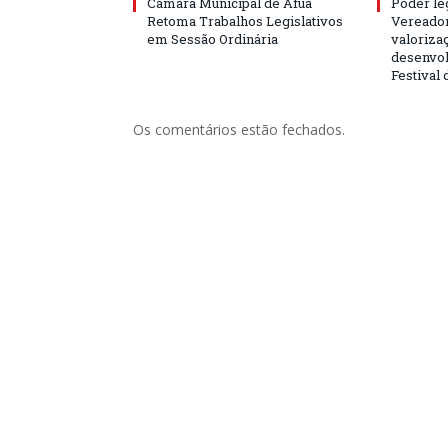
Câmara Municipal de Afuá
Poder leg
Retoma Trabalhos Legislativos
Vereador
em Sessão Ordinária
valorizaç
desenvol
Festival
Os comentários estão fechados.