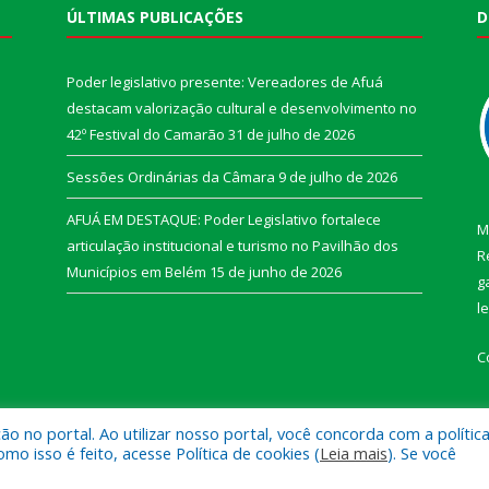
ÚLTIMAS PUBLICAÇÕES
D
Poder legislativo presente: Vereadores de Afuá
destacam valorização cultural e desenvolvimento no
42º Festival do Camarão
31 de julho de 2026
Sessões Ordinárias da Câmara
9 de julho de 2026
AFUÁ EM DESTAQUE: Poder Legislativo fortalece
M
articulação institucional e turismo no Pavilhão dos
R
Municípios em Belém
15 de junho de 2026
g
l
C
 no portal. Ao utilizar nosso portal, você concorda com a polític
 isso é feito, acesse Política de cookies (
Leia mais
). Se você
e Afuá.
Mapa do Si