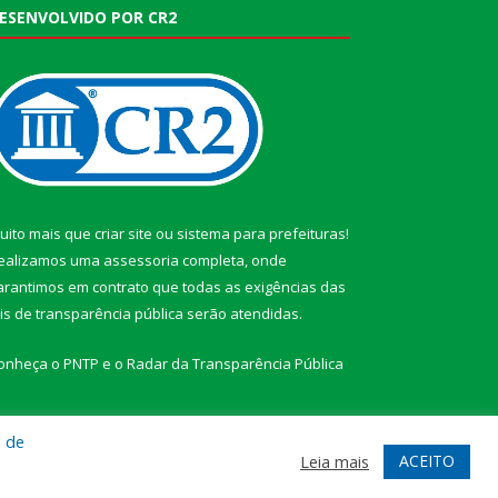
ESENVOLVIDO POR CR2
uito mais que
criar site
ou
sistema para prefeituras
!
ealizamos uma
assessoria
completa, onde
arantimos em contrato que todas as exigências das
eis de transparência pública
serão atendidas.
onheça o
PNTP
e o
Radar da Transparência Pública
a de
ACEITO
Leia mais
te
Acessar Área Administrativa
Acessar Webmail