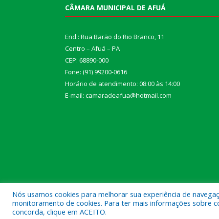
CÂMARA MUNICIPAL DE AFUÁ
End.: Rua Barão do Rio Branco, 11
Centro – Afuá – PA
CEP: 68890-000
Fone: (91) 99200-0616
Horário de atendimento: 08:00 às 14:00
E-mail: camaradeafua@hotmail.com
Nós usamos cookies para melhorar sua experiência de navegação
monitoramento de cookies. Para ter mais informações sobre como
Todos os direitos reservados a Câmara Municipal d
concorda, clique em ACEITO.