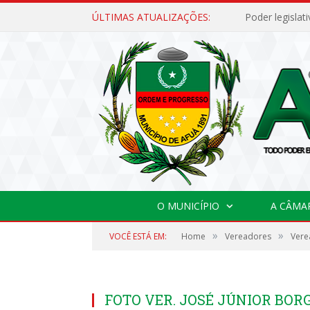
ÚLTIMAS ATUALIZAÇÕES:
O MUNICÍPIO
A CÂMA
»
»
VOCÊ ESTÁ EM:
Home
Vereadores
Vere
FOTO VER. JOSÉ JÚNIOR BOR