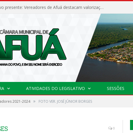
Poder legislativo presente: Vereadores de Afuá destacam valorização cultural e desenvolvimento no 42º Festival do Camarão
RA
ATIVIDADES DO LEGISLATIVO
SESSÕES
»
adores 2021-2024
FOTO VER. JOSÉ JÚNIOR BORGES
GES
0