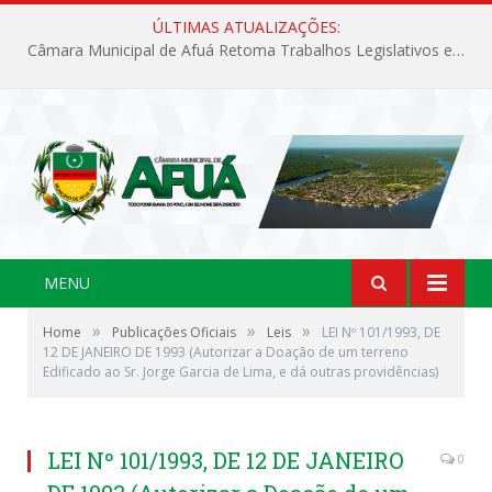
ÚLTIMAS ATUALIZAÇÕES:
Câmara Municipal de Afuá Retoma Trabalhos Legislativos em Sessão Ordinária
MENU
»
»
»
Home
Publicações Oficiais
Leis
LEI Nº 101/1993, DE
12 DE JANEIRO DE 1993 (Autorizar a Doação de um terreno
Edificado ao Sr. Jorge Garcia de Lima, e dá outras providências)
LEI Nº 101/1993, DE 12 DE JANEIRO
0