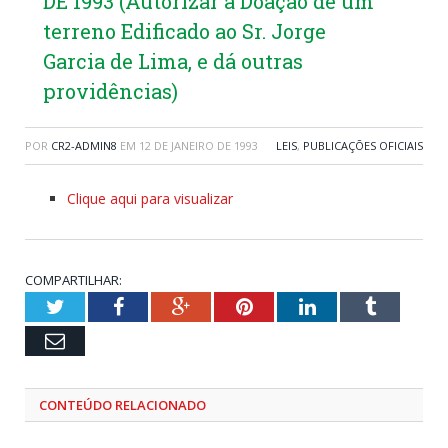
DE 1993 (Autorizar a Doação de um
terreno Edificado ao Sr. Jorge
Garcia de Lima, e dá outras
providências)
POR
CR2-ADMIN8
EM
12 DE JANEIRO DE 1993
LEIS
,
PUBLICAÇÕES OFICIAIS
Clique aqui para visualizar
COMPARTILHAR:
Twitter
Facebook
Google+
Pinterest
LinkedIn
Tumblr
Email
CONTEÚDO RELACIONADO