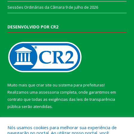
Sessões Ordinárias da Câmara
9 de julho de 2026
DESENVOLVIDO POR CR2
Muito mais que
criar site
ou
sistema para prefeituras
!
Realizamos uma
assessoria
completa, onde garantimos em
contrato que todas as exigências das
leis de transparência
pública
serão atendidas.
Conheça o
PNTP
e o
Radar da Transparência Pública
Nós usamos cookies para melhorar sua experiência de
navegação no portal. Ao utilizar nosso portal, você