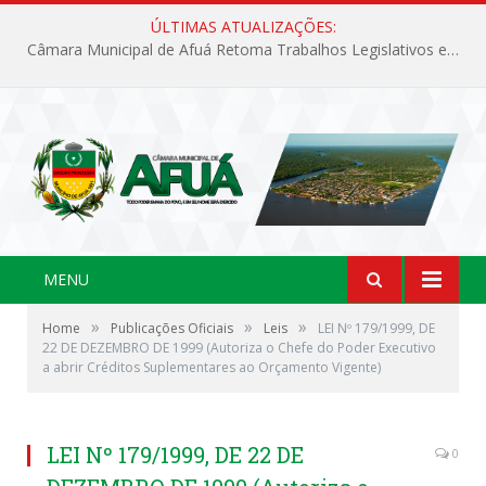
ÚLTIMAS ATUALIZAÇÕES:
Câmara Municipal de Afuá Retoma Trabalhos Legislativos em Sessão Ordinária
MENU
»
»
»
Home
Publicações Oficiais
Leis
LEI Nº 179/1999, DE
22 DE DEZEMBRO DE 1999 (Autoriza o Chefe do Poder Executivo
a abrir Créditos Suplementares ao Orçamento Vigente)
LEI Nº 179/1999, DE 22 DE
0