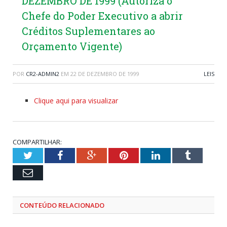
DEZEMBRO DE 1999 (Autoriza o
Chefe do Poder Executivo a abrir
Créditos Suplementares ao
Orçamento Vigente)
POR
CR2-ADMIN2
EM
22 DE DEZEMBRO DE 1999
LEIS
Clique aqui para visualizar
COMPARTILHAR:
Twitter
Facebook
Google+
Pinterest
LinkedIn
Tumblr
Email
CONTEÚDO RELACIONADO