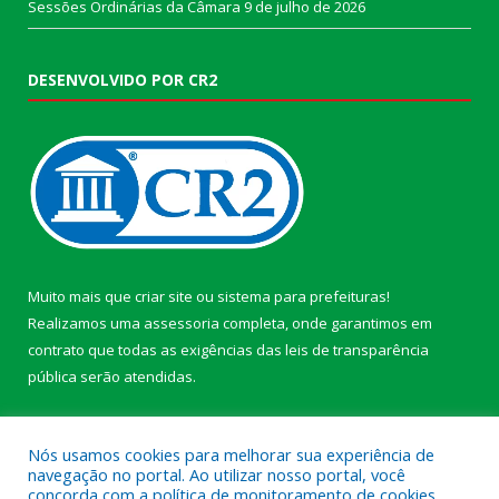
Sessões Ordinárias da Câmara
9 de julho de 2026
DESENVOLVIDO POR CR2
Muito mais que
criar site
ou
sistema para prefeituras
!
Realizamos uma
assessoria
completa, onde garantimos em
contrato que todas as exigências das
leis de transparência
pública
serão atendidas.
Conheça o
PNTP
e o
Radar da Transparência Pública
Nós usamos cookies para melhorar sua experiência de
navegação no portal. Ao utilizar nosso portal, você
concorda com a política de monitoramento de cookies.