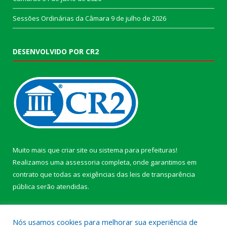
Sessões Ordinárias da Câmara
9 de julho de 2026
DESENVOLVIDO POR CR2
Muito mais que
criar site
ou
sistema para prefeituras
!
Realizamos uma
assessoria
completa, onde garantimos em
contrato que todas as exigências das
leis de transparência
pública
serão atendidas.
Conheça o
PNTP
e o
Radar da Transparência Pública
Nós usamos cookies para melhorar sua experiência de