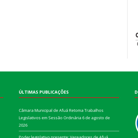
ÚLTIMAS PUBLICAÇÕES
D
Câmara Municipal de Afuá Retoma Trabalhos
Legislativos em Sessão Ordinária
6 de agosto de
2026
Poder legislativo presente: Vereadores de Afuá