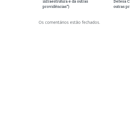
infraestrutura e dá outras
Defesa C
providências”)
outras p
Os comentários estão fechados.