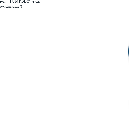
ivil – FUMPDEC”, e da
rovidências”)