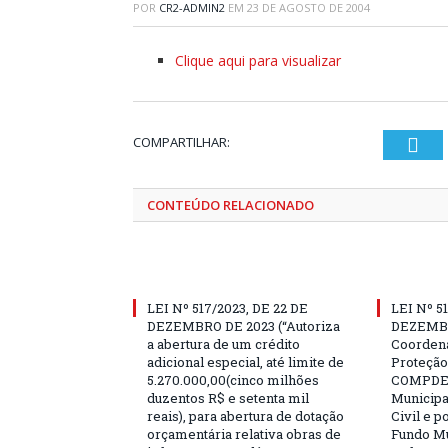
POR
CR2-ADMIN2
EM
23 DE AGOSTO DE 2004
Clique aqui para visualizar
COMPARTILHAR:
Twi
CONTEÚDO RELACIONADO
LEI Nº 517/2023, DE 22 DE
LEI Nº 5
DEZEMBRO DE 2023 (“Autoriza
DEZEMBRO
a abertura de um crédito
Coordena
adicional especial, até limite de
Proteção
5.270.000,00(cinco milhões
COMPDEC
duzentos R$ e setenta mil
Municipa
reais), para abertura de dotação
Civil e p
orçamentária relativa obras de
Fundo Mu