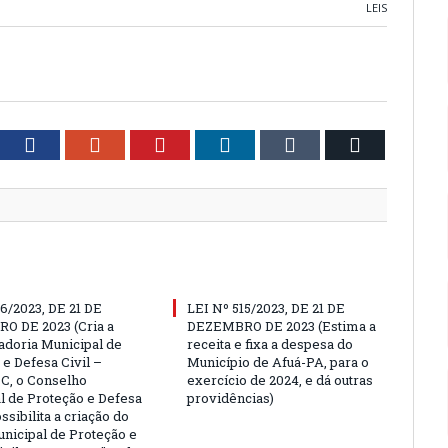
LEIS
tter
Facebook
Google+
Pinterest
LinkedIn
Tumblr
Email
16/2023, DE 21 DE
LEI Nº 515/2023, DE 21 DE
 DE 2023 (Cria a
DEZEMBRO DE 2023 (Estima a
doria Municipal de
receita e fixa a despesa do
 e Defesa Civil –
Município de Afuá-PA, para o
, o Conselho
exercício de 2024, e dá outras
l de Proteção e Defesa
providências)
ossibilita a criação do
nicipal de Proteção e