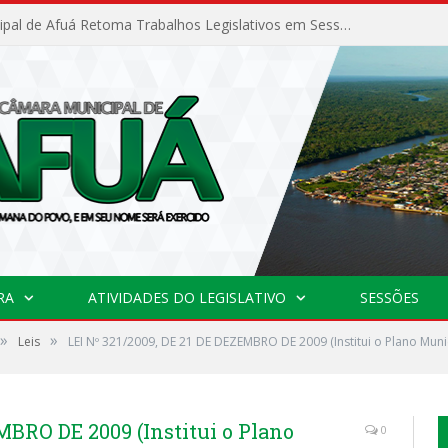
Câmara Municipal de Afuá Retoma Trabalhos Legislativos em Sessão Ordinária
RA
ATIVIDADES DO LEGISLATIVO
SESSÕES
»
»
Leis
LEI Nº 321/2009, DE 21 DE DEZEMBRO DE 2009 (Institui o Plano Mun
MBRO DE 2009 (Institui o Plano
0