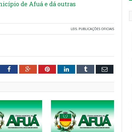
icípio de Afuá e dá outras
LEIS
,
PUBLICAÇÕES OFICIAIS
tter
Facebook
Google+
Pinterest
LinkedIn
Tumblr
Email