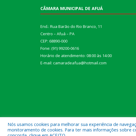
CÂMARA MUNICIPAL DE AFUÁ
End.: Rua Barão do Rio Branco, 11
Centro – Afuá – PA
CEP: 68890-000
Fone: (91) 99200-0616
Horário de atendimento: 08:00 às 14:00
E-mail: camaradeafua@hotmail.com
Nós usamos cookies para melhorar sua experiência de navegação
monitoramento de cookies. Para ter mais informações sobre como
Todos os direitos reservados a Câmara Municipal d
concorda, clique em ACEITO.