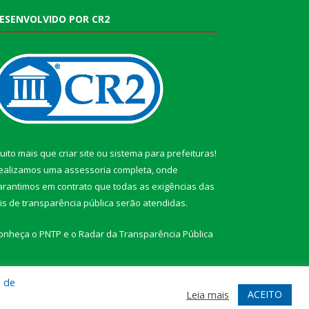
ESENVOLVIDO POR CR2
uito mais que
criar site
ou
sistema para prefeituras
!
ealizamos uma
assessoria
completa, onde
arantimos em contrato que todas as exigências das
eis de transparência pública
serão atendidas.
onheça o
PNTP
e o
Radar da Transparência Pública
a de
ACEITO
Leia mais
te
Acessar Área Administrativa
Acessar Webmail