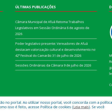
ÚLTIMAS PUBLICAÇÕES
D
Câmara Municipal de Afuá Retoma Trabalhos
Legislativos em Sessão Ordinária
6 de agosto de
2026
Poder legislativo presente: Vereadores de Afuá
destacam valorização cultural e desenvolvimento no
42º Festival do Camarão
31 de julho de 2026
M
R
Sessões Ordinárias da Câmara
9 de julho de 2026
g
l
C
 no portal. Ao utilizar nosso portal, você concorda com a polític
 isso é feito, acesse Política de cookies (
Leia mais
). Se você
e Afuá.
Mapa do Si