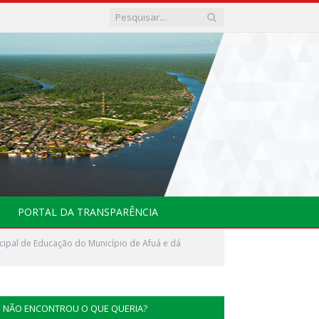
PORTAL DA TRANSPARÊNCIA
icipal de Educação do Município de Afuá e dá
NÃO ENCONTROU O QUE QUERIA?