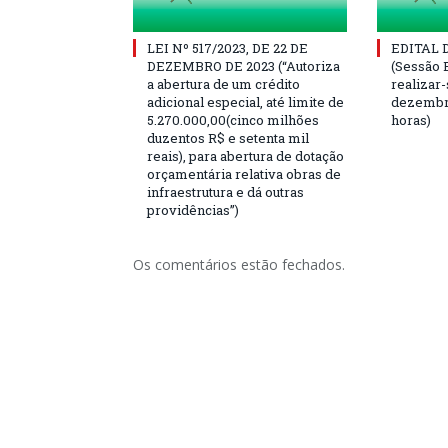
LEI Nº 517/2023, DE 22 DE
EDITAL
DEZEMBRO DE 2023 (“Autoriza
(Sessão 
a abertura de um crédito
realizar-
adicional especial, até limite de
dezembro
5.270.000,00(cinco milhões
horas)
duzentos R$ e setenta mil
reais), para abertura de dotação
orçamentária relativa obras de
infraestrutura e dá outras
providências”)
Os comentários estão fechados.